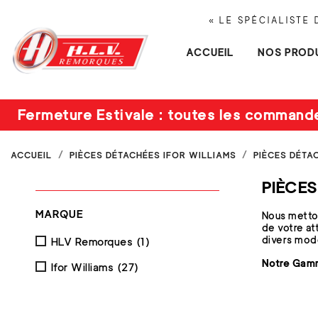
« LE SPÉCIALISTE
ACCUEIL
NOS PROD
Fermeture Estivale : toutes les command
ACCUEIL
PIÈCES DÉTACHÉES IFOR WILLIAMS
PIÈCES DÉTA
PIÈCE
MARQUE
Nous metton
de votre at
divers modè
HLV Remorques
(1)
Notre Gamm
Ifor Williams
(27)
Rotules et 
connexion r