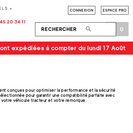
ELS »
CONNEXION
ESPACE PRO
45 20 34 11

0
shopping_cart
ont expédiées à compter du lundi 17 Août
t conçues pour optimiser la performance et la sécurité
ectionnée pour garantir une compatibilité parfaite avec
e votre véhicule tracteur et votre remorque.
t de boules d'attelage de haute qualité, garantissant une