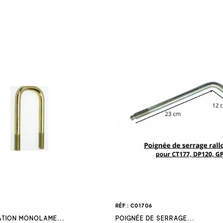
 d'Attelage Réglables :
Optez pour des dispositifs d'attelage ré
 types de remorques.
ntivol :
Sélectionnez des systèmes antivol fiables pour assurer l
pas sur la route.
Complémentaires :
Choisissez des pièces complémentaires tell
r renforcer davantage la stabilité de votre attelage.
RÉF : C01706
XATION MONOLAME...
POIGNÉE DE SERRAGE...