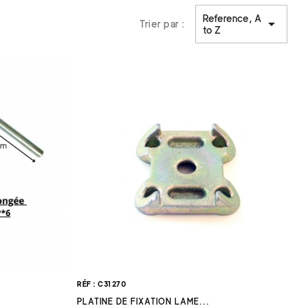
glables pour une polyvalence accrue, s'adaptant à
Reference, A

Trier par :
to Z
a sécurité de votre attelage et de votre remorque lorsque
es que des verrous, des supports et des composants de
RÉF : C31270
PLATINE DE FIXATION LAME...