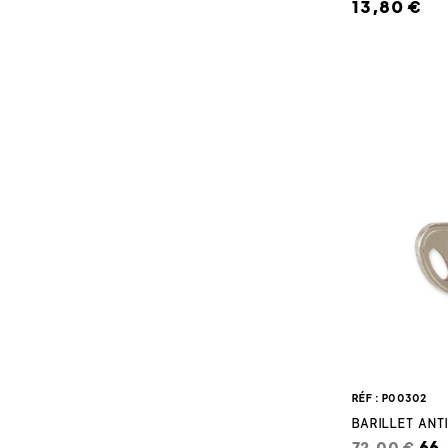
13,80 €
RÉF : P00302
BARILLET ANTI
66
72,00 €