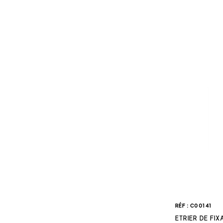
Dispositifs
différents
Systèmes A
vous n'êtes 
Attelages 
fixation pou
RÉF : C00141
ETRIER DE FI