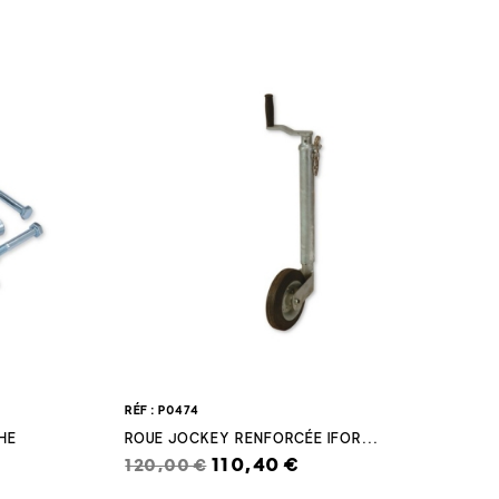
RÉF : P0474
HE
ROUE JOCKEY RENFORCÉE IFOR...
110,40 €
120,00 €