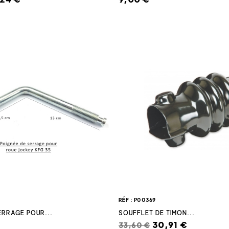
RÉF : P00369
ERRAGE POUR...
SOUFFLET DE TIMON...
30,91 €
33,60 €