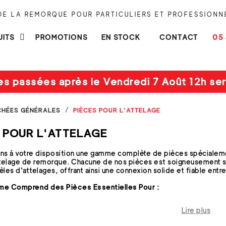
 DE LA REMORQUE POUR PARTICULIERS ET PROFESSIONN
UITS
PROMOTIONS
EN STOCK
CONTACT
05 
es passées après le Vendredi 7 Août 12h ser
CHÉES GÉNÉRALES
PIÈCES POUR L'ATTELAGE
S POUR L'ATTELAGE
s à votre disposition une gamme complète de pièces spécialemen
telage de remorque. Chacune de nos pièces est soigneusement sél
les d'attelages, offrant ainsi une connexion solide et fiable entr
e Comprend des Pièces Essentielles Pour :
Boules d'Attelage :
Choisissez parmi notre sélection de rotules e
Lire plus
obuste et sécurisée.