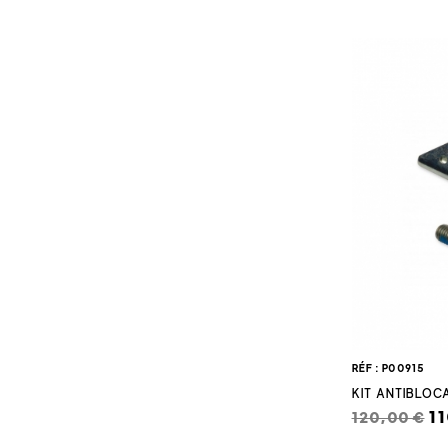
RÉF : P00915
KIT ANTIBLOC
1
120,00 €