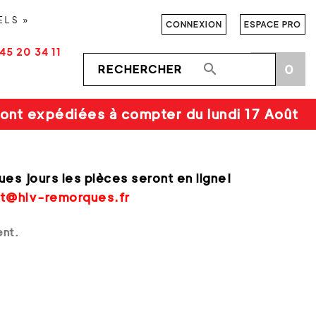
ELS »
CONNEXION
ESPACE PRO
45 20 34 11

0
shopping_cart
ont expédiées à compter du lundi 17 Août
ues jours les pièces seront en ligne!
t@hlv-remorques.fr
ent.