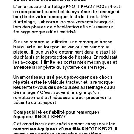
L’amortisseur d’attelage KNOTT KFG27 P00374 est
un
composant essentiel du système de freinage à
inertie de votre remorque
. Installé dans la tête
d’attelage, il absorbe les mouvements brusques
lors des phases de décélération afin d’assurer un
freinage progressif et maîtrisé.
Sur une remorque utilitaire, une remorque benne
basculante, un fourgon, un van ou une remorque
plateau, il joue un rôle déterminant dans la stabilité
du châssis et la protection de l’essieu. En réduisant
les à-coups, il limite les contraintes mécaniques et
améliore la longévité du système de freinage.
Un
amortisseur usé peut provoquer des chocs
répétés
entre le véhicule tracteur et la remorque.
Ressentez-vous des secousses au freinage ou au
démarrage ? C’est souvent le signe qu’un
remplacement est nécessaire pour préserver la
sécurité du transport.
Compatibilité et fiabilité pour remorques
équipées KNOTT KFG27
Cet amortisseur est spécialement conçu pour les
remorques équipées d’une tête KNOTT KFG27
. Il
garantit une parfaite adaptation au système