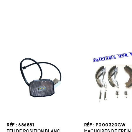
RÉF : 686881
RÉF : P000320GW
FEU DE POSITION BLANC...
MACHOIRES DE FREIN 