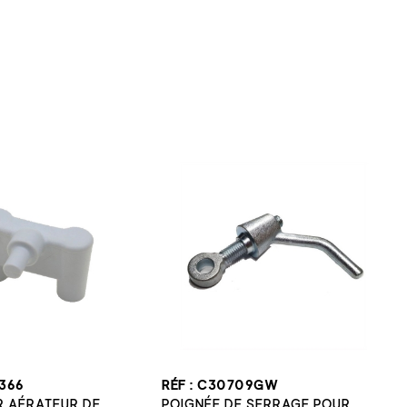
0366
RÉF : C30709GW
 AÉRATEUR DE
POIGNÉE DE SERRAGE POUR...