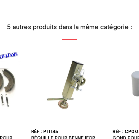
5 autres produits dans la même catégorie :
RÉF : P11145
RÉF : CP0
POUR...
BÉQUILLE POUR BENNE IFOR...
GOND POUR