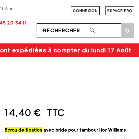
ELS »
CONNEXION
ESPACE PRO
45 20 34 11

0
shopping_cart
ont expédiées à compter du lundi 17 Août
14,40 €
TTC
Ecrou de fixation
avec bride pour tambour Ifor Williams