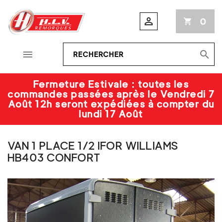

0
shopping_cart


Fermeture Estivale : toutes les
commandes passées après le Vendredi 7
Août 12h seront expédiées à compter du
lundi 17 Août
VAN 1 PLACE 1/2 IFOR WILLIAMS
HB403 CONFORT