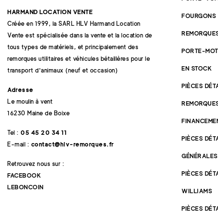
HARMAND LOCATION VENTE
FOURGONS
Créée en 1999, la SARL HLV Harmand Location
REMORQUES
Vente est spécialisée dans la vente et la location de
tous types de matériels, et principalement des
PORTE-MOT
remorques utilitaires et véhicules bétaillères pour le
EN STOCK
transport d'animaux (neuf et occasion)
PIÈCES DÉ
Adresse
Le moulin à vent
REMORQUE
16230 Maine de Boixe
FINANCEME
Tel :
05 45 20 34 11
PIÈCES DÉ
E-mail :
contact@hlv-remorques.fr
GÉNÉRALES
Retrouvez nous sur :
PIÈCES DÉT
FACEBOOK
LEBONCOIN
WILLIAMS
PIÈCES DÉ