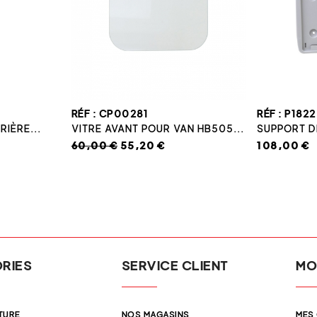
RÉF : CP00281
RÉF : P1822
IÈRE...
VITRE AVANT POUR VAN HB505...
SUPPORT D
60,00 €
55,20 €
108,00 €
RIES
SERVICE CLIENT
MO
TURE
NOS MAGASINS
MES