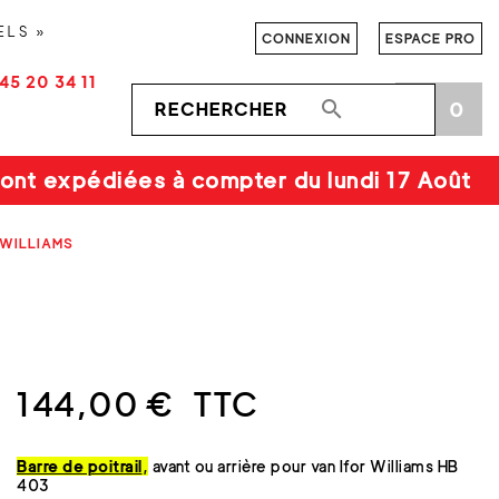
ELS »
CONNEXION
ESPACE PRO
45 20 34 11

0
shopping_cart
ont expédiées à compter du lundi 17 Août
 WILLIAMS
144,00 €
TTC
Barre de poitrail
,
avant ou arrière pour van Ifor Williams HB
403