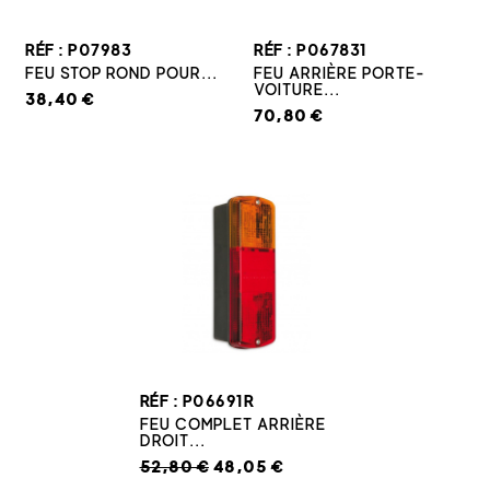
RÉF : P07983
RÉF : P067831
FEU STOP ROND POUR...
FEU ARRIÈRE PORTE-
VOITURE...
38,40 €
70,80 €
RÉF : P06691R
FEU COMPLET ARRIÈRE
DROIT...
52,80 €
48,05 €