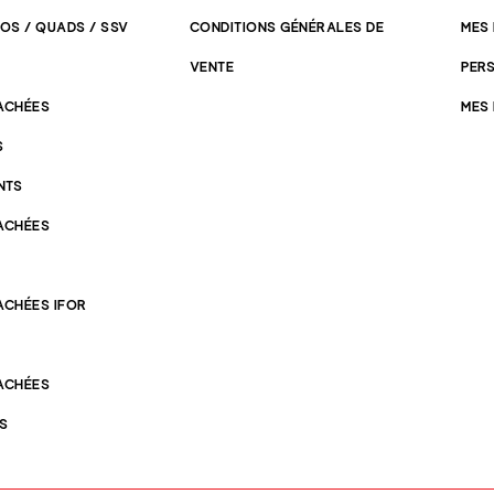
OS / QUADS / SSV
CONDITIONS GÉNÉRALES DE
MES
VENTE
PER
TACHÉES
MES
S
NTS
TACHÉES
ACHÉES IFOR
TACHÉES
ES