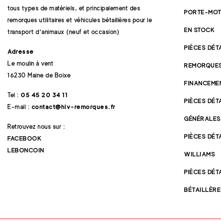
tous types de matériels, et principalement des
PORTE-MOT
remorques utilitaires et véhicules bétaillères pour le
EN STOCK
transport d'animaux (neuf et occasion)
PIÈCES DÉ
Adresse
Le moulin à vent
REMORQUE
16230 Maine de Boixe
FINANCEME
Tel :
05 45 20 34 11
PIÈCES DÉ
E-mail :
contact@hlv-remorques.fr
GÉNÉRALES
Retrouvez nous sur :
PIÈCES DÉT
FACEBOOK
LEBONCOIN
WILLIAMS
PIÈCES DÉ
BÉTAILLÈR