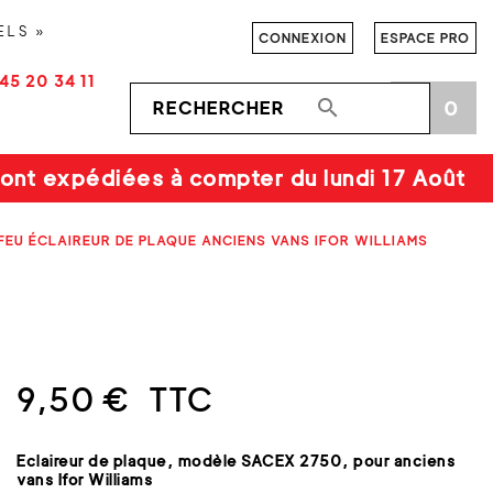
ELS »
CONNEXION
ESPACE PRO
45 20 34 11

0
shopping_cart
ont expédiées à compter du lundi 17 Août
FEU ÉCLAIREUR DE PLAQUE ANCIENS VANS IFOR WILLIAMS
9,50 €
TTC
Eclaireur de plaque, modèle SACEX 2750, pour anciens
vans Ifor Williams