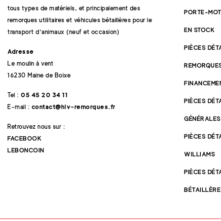
tous types de matériels, et principalement des
PORTE-MOT
remorques utilitaires et véhicules bétaillères pour le
EN STOCK
transport d'animaux (neuf et occasion)
PIÈCES DÉ
Adresse
Le moulin à vent
REMORQUE
16230 Maine de Boixe
FINANCEME
Tel :
05 45 20 34 11
PIÈCES DÉ
E-mail :
contact@hlv-remorques.fr
GÉNÉRALES
Retrouvez nous sur :
PIÈCES DÉT
FACEBOOK
LEBONCOIN
WILLIAMS
PIÈCES DÉ
BÉTAILLÈR