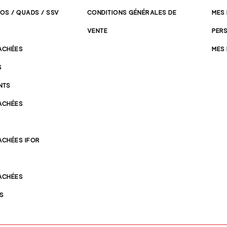
OS / QUADS / SSV
CONDITIONS GÉNÉRALES DE
MES
VENTE
PER
TACHÉES
MES
S
NTS
TACHÉES
ACHÉES IFOR
TACHÉES
ES