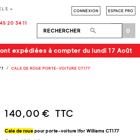
ELS »
CONNEXION
ESPACE PRO
45 20 34 11

0
shopping_cart
ont expédiées à compter du lundi 17 Août
77
CALE DE ROUE PORTE-VOITURE CT177
140,00 €
TTC
Cale de roue
pour porte-voiture Ifor Williams CT177