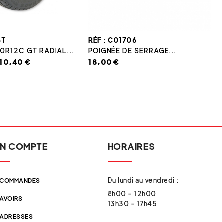
8T
RÉF : C01706
0R12C GT RADIAL...
POIGNÉE DE SERRAGE...
110,40 €
18,00 €
N COMPTE
HORAIRES
Du lundi au vendredi :
 COMMANDES
8h00 - 12h00
 AVOIRS
13h30 - 17h45
 ADRESSES