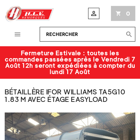

0
shopping_cart


Fermeture Estivale : toutes les
commandes passées après le Vendredi 7
Août 12h seront expédiées à compter du
lundi 17 Août
BÉTAILLÈRE IFOR WILLIAMS TA5G10
1.83 M AVEC ÉTAGE EASYLOAD